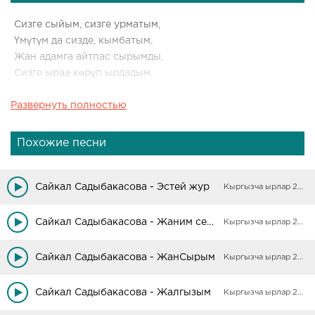
Сизге сыйым, сизге урматым,
Үмүтүм да сизде, кымбатым.
Жан адамга айтпас сырымды,
Сизге ыраа көрүп ырдадым.
Развернуть полностью
Кайырма:
Сизге арнадым ушул түнүмдү,
Түнүм эмес, күндүз күнүмдү.
Похожие песни
Тагдырымдын буйругу экен,
Сизге багыштадым сүйүүмдү.
Сайкал Садыбакасова - Эстей жур
Кыргызча ырлар 2025
Табыштадым сизге баарысын,
Сиз таптыңыз жүрөк дарысын.
Сайкал Садыбакасова - Жаним сени деп
Кыргызча ырлар 2025
Сизге буйруп менин бактымды,
Сөздөрүмдүн кызыр дарысын.
Сайкал Садыбакасова - ЖанСырым
Кыргызча ырлар 2025
Кайырма:
Сайкал Садыбакасова - Жалгызым
Кыргызча ырлар 2025