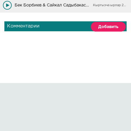
Ачуу белең, жашоо чындыгы?
Бек Борбиев & Сайкал Садыбакасова - Секелек
Кыргызча ырлар 2025
Сабырымды сезим кыйдыбы?
Экиленбей эркимди бердим,
Ашыктыгым мажбур кылдыбы?
Комментарии
Добавить
Кайырма:
Правообладателям
О сайте
По всем вопросам пишите на:
kmuzoncom@mail.ru