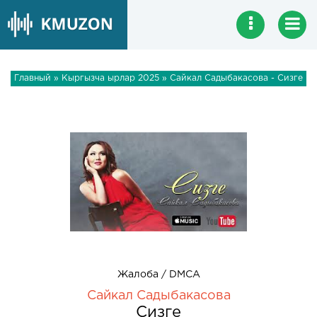
Главный
»
Кыргызча ырлар 2025
» Сайкал Садыбакасова - Сизге
Жалоба / DMCA
Сайкал Садыбакасова
Сизге