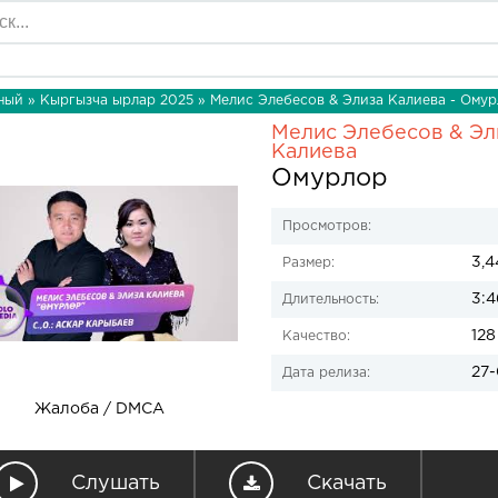
ный
»
Кыргызча ырлар 2025
» Мелис Элебесов & Элиза Калиева - Ому
Мелис Элебесов & Эл
Калиева
Омурлор
Просмотров:
3,4
Размер:
3:4
Длительность:
128
Качество:
27-
Дата релиза:
Жалоба / DMCA
Слушать
Скачать