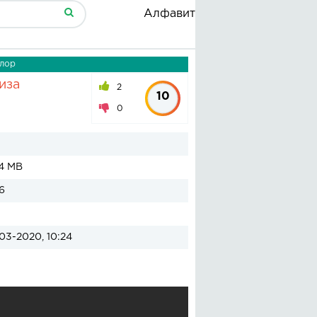
Алфавит
рлор
иза
2
10
0
4 MB
6
03-2020, 10:24