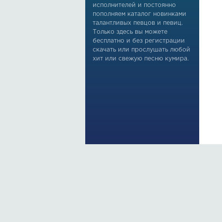
исполнителей и постоянно
пополняем каталог новинками
талантливых певцов и певиц.
Только здесь вы можете
бесплатно и без регистрации
скачать или прослушать любой
хит или свежую песню кумира.
По