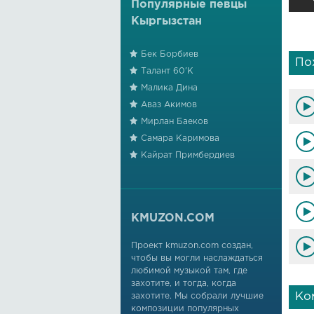
Популярные певцы
Кыргызстан
Бек Борбиев
По
Талант 60'К
Малика Дина
Аваз Акимов
Мирлан Баеков
Самара Каримова
Кайрат Примбердиев
KMUZON.COM
Проект kmuzon.com создан,
чтобы вы могли наслаждаться
любимой музыкой там, где
захотите, и тогда, когда
Ко
захотите. Мы собрали лучшие
композиции популярных