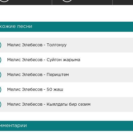
хожие песни
Мелис Элебесов - Толгонуу
Мелис Элебесов - Суйгон жарыма
Мелис Элебесов - Периштем
Мелис Элебесов - 50 жаш
Мелис Элебесов - Кыялдагы бир сезим
мментарии