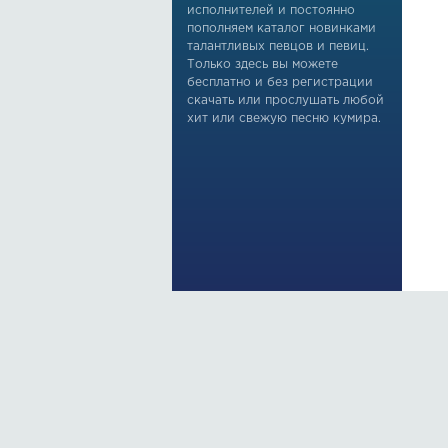
исполнителей и постоянно
пополняем каталог новинками
талантливых певцов и певиц.
Только здесь вы можете
бесплатно и без регистрации
скачать или прослушать любой
хит или свежую песню кумира.
По