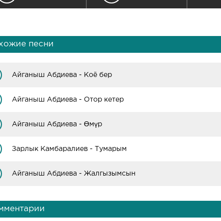
хожие песни
Айганыш Абдиева - Коё бер
Айганыш Абдиева - Отор кетер
Айганыш Абдиева - Өмүр
Зарлык Камбаралиев - Тумарым
Айганыш Абдиева - Жалгызымсын
мментарии