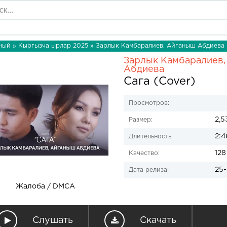
ный
»
Кыргызча ырлар 2025
» Зарлык Камбаралиев, Айганыш Абдиева -
Зарлык Камбаралиев
Абдиева
Сага (Cover)
Просмотров:
2,5
Размер:
2:4
Длительность:
128
Качество:
25-
Дата релиза:
Жалоба / DMCA
Слушать
Скачать