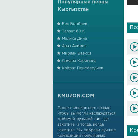
Популярные певцы
Кыргызстан
Бек Борбиев
По
Талант 60'К
Малика Дина
Аваз Акимов
Мирлан Баеков
Самара Каримова
Кайрат Примбердиев
KMUZON.COM
Проект kmuzon.com создан,
чтобы вы могли наслаждаться
любимой музыкой там, где
захотите, и тогда, когда
Ко
захотите. Мы собрали лучшие
композиции популярных