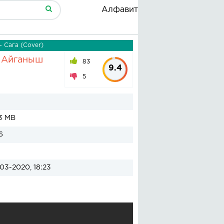
Алфавит
 Сага (Cover)
, Айганыш
83
9.4
5
3 MB
6
03-2020, 18:23