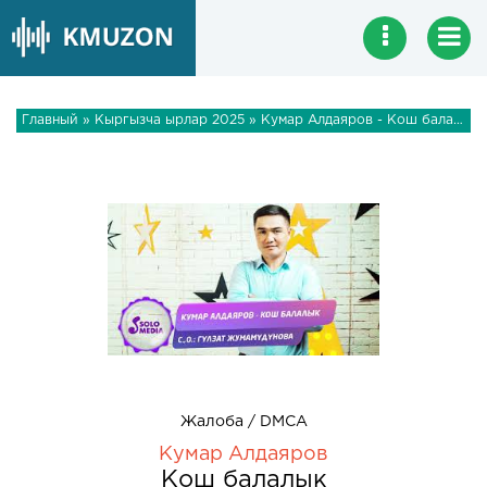
Главный
»
Кыргызча ырлар 2025
» Кумар Алдаяров - Кош балалык
Жалоба / DMCA
Кумар Алдаяров
Кош балалык