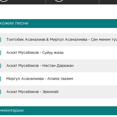
хожие песни
Аскат Мусабеков - Сүйүү жазы
Аскат Мусабеков - Нестан Дарежан
Миргул Асаналиева - Апама таазим
Аскат Мусабеков - Эркинай
мментарии