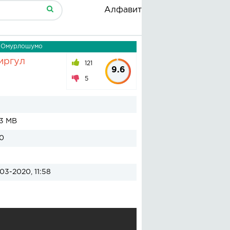
Алфавит
- Омурлошумо
иргул
121
9.6
5
03 MB
0
03-2020, 11:58