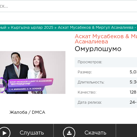
ный
»
Кыргызча ырлар 2025
» Аскат Мусабеков & Миргул Асаналиева 
Аскат Мусабеков & М
Асаналиева
Омурлошумо
Просмотров:
5,
Размер:
5:3
Длительность:
128
Качество:
24-
Дата релиза:
Жалоба / DMCA
Слушать
Скачать