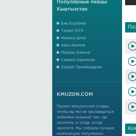
Популярные певцы
Кыргызстан
Бек Борбиев
По
Талант 60'К
Малика Дина
Аваз Акимов
Мирлан Баеков
Самара Каримова
Кайрат Примбердиев
KMUZON.COM
Проект kmuzon.com создан,
чтобы вы могли наслаждаться
любимой музыкой там, где
захотите, и тогда, когда
Ко
захотите. Мы собрали лучшие
композиции популярных