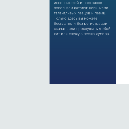
исполнителей и постоянно
пополняем каталог новинками
талантливых певцов и певиц.
Только здесь вы можете
бесплатно и без регистрации
скачать или прослушать любой
хит или свежую песню кумира.
По