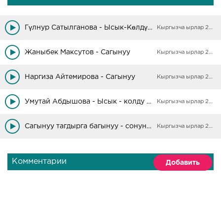
Гүлнур Сатылганова - Ысык-Көлдү сагынуу
Кыргызча ырлар 2025
Жаныбек Максутов - Сагынуу
Кыргызча ырлар 2025
Наргиза Айтемирова - Сагынуу
Кыргызча ырлар 2025
Умутай Абдышова - Ысык - колду сагынуу
Кыргызча ырлар 2025
Сагынуу тагдырга багынуу - сонун ыр сонун клип
Кыргызча ырлар 2025
Комментарии
Добавить