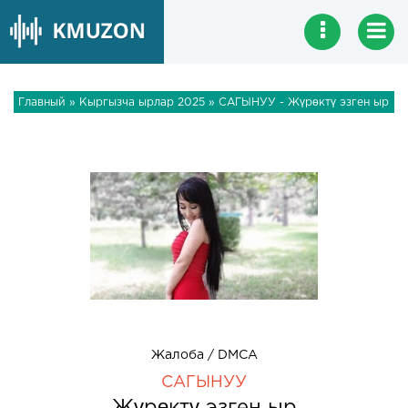
Главный
»
Кыргызча ырлар 2025
» САГЫНУУ - Жүрөктү эзген ыр
Жалоба / DMCA
САГЫНУУ