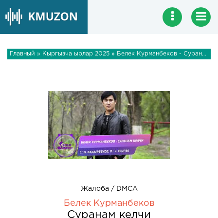
Главный
»
Кыргызча ырлар 2025
» Белек Курманбеков - Суранам келчи
Жалоба / DMCA
Белек Курманбеков
Суранам келчи