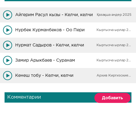
Айгерим Расул кызы - Келчи, келчи
Қазақша әндер 2025
Нурбек Курманбеков - Оо Пери
Кыргызча ырлар 2025
Нурмат Садыров - Келчи, келчи
Кыргызча ырлар 2025
Замир Арыкбаев - Суранам
Кыргызча ырлар 2025
Кенеш тобу - Келчи, келчи
Архив Киргизские песни
Комментарии
Добавить