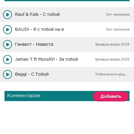
Rauf & Faik - С тобой
Хит премьера
BAUDI - Я с тобой не я
Хит премьера
Ганвест - Невеста
Қазақша әндер 2025
Jaman T ft Mura101 - За тобой
Қазақша әндер 2025
Beggi - С Тобой
Ўзбекча янги қўшиқлар
Комментарии
Добавить