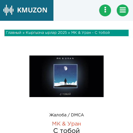
Главный
»
Кыргызча ырлар 2025
» МК & Уран - С тобой
Жалоба / DMCA
МК & Уран
С тобой