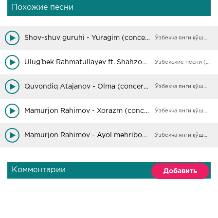
Похожие песни
Shov-shuv guruhi - Yuragim (concert version 2018)
Ўзбекча янги қўшиқлар
Ulug'bek Rahmatullayev ft. Shahzoda - Bekatlar
Узбекские песни (Архив)
Quvondiq Atajanov - Olma (concert version 2018)
Ўзбекча янги қўшиқлар
Mamurjon Rahimov - Xorazm (concert version 2018)
Ўзбекча янги қўшиқлар
Mamurjon Rahimov - Ayol mehribon bo'lsa (concert version 2018)
Ўзбекча янги қўшиқлар
Комментарии
Добавить