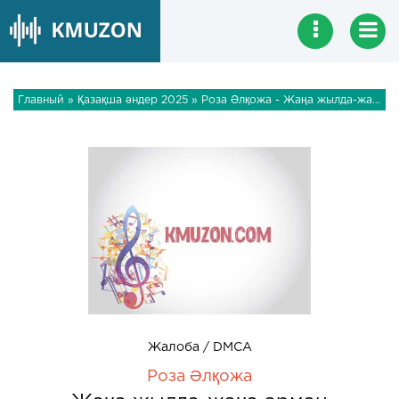
Главный
»
Қазақша әндер 2025
» Роза Әлқожа - Жаңа жылда-жаңа арман
Жалоба / DMCA
Роза Әлқожа