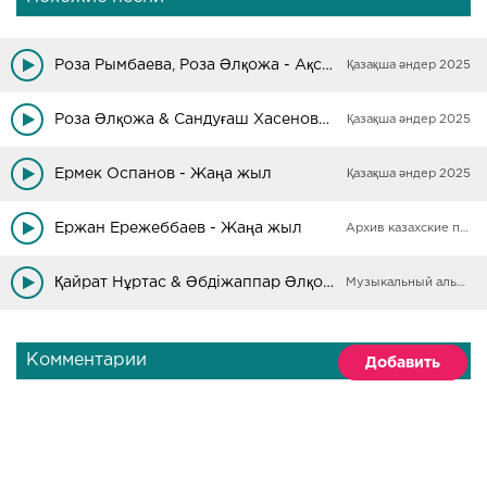
Роза Рымбаева, Роза Әлқожа - Ақсұңқар-арман
Қазақша әндер 2025
Роза Әлқожа & Сандуғаш Хасенова - Жанымның мекені-Жаңа-арқа
Қазақша әндер 2025
Ермек Оспанов - Жаңа жыл
Қазақша әндер 2025
Ержан Ережеббаев - Жаңа жыл
Архив казахские песни
Қайрат Нұртас & Әбдіжаппар Әлқожа ft Қуандық Рахым - Жаңа әндері 2019
Музыкальный альбом 2021
Комментарии
Добавить