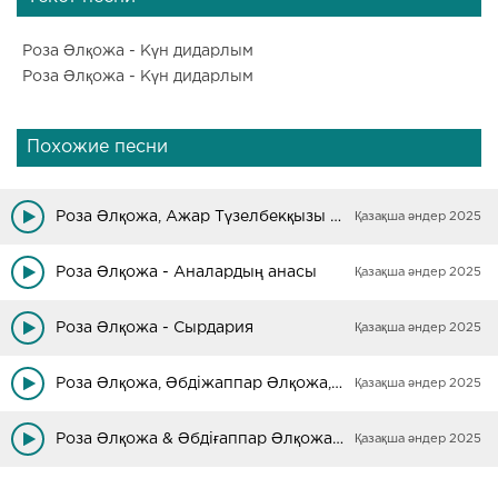
Роза Әлқожа - Күн дидарлым
Роза Әлқожа - Күн дидарлым
Похожие песни
Роза Әлқожа, Ажар Түзелбекқызы - Сағындым сені
Қазақша әндер 2025
Роза Әлқожа - Аналардың анасы
Қазақша әндер 2025
Роза Әлқожа - Сырдария
Қазақша әндер 2025
Роза Әлқожа, Әбдіжаппар Әлқожа, Бейбарыс Қаба - Қазақтың даласы
Қазақша әндер 2025
Роза Әлқожа & Әбдіғаппар Әлқожа - Әпке мен іні арасы
Қазақша әндер 2025