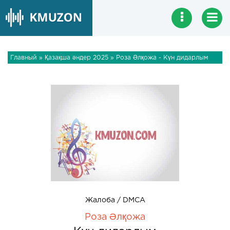
Главный
»
Қазақша әндер 2025
» Роза Әлқожа - Күн дидарлым
Жалоба / DMCA
Роза Әлқожа