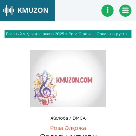
Главный
»
Қазақша әндер 2025
» Роза Әлқожа - Ордалы оңтүстік
Жалоба / DMCA
Роза Әлқожа