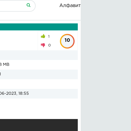
Алфавит
1
10
0
8 MB
1
06-2023, 18:55