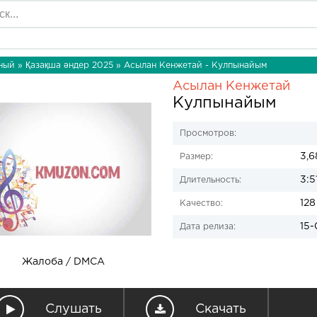
ный
»
Қазақша әндер 2025
» Асылан Кенжетай - Кулпынайым
Асылан Кенжетай
Кулпынайым
Просмотров:
3,6
Размер:
3:5
Длительность:
128
Качество:
15-
Дата релиза:
Жалоба / DMCA
Слушать
Скачать