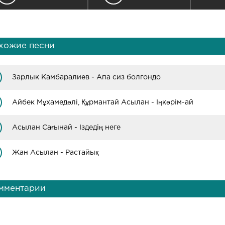
хожие песни
Зарлык Камбаралиев - Апа сиз болгондо
Айбек Мұхамедәлі, Құрмантай Асылан - Іңкәрім-ай
Асылан Сағынай - Іздедің неге
Жан Асылан - Растайық
мментарии