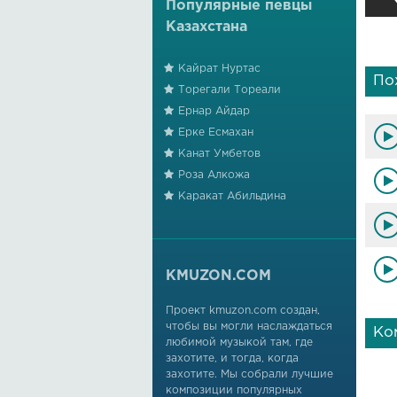
Популярные певцы
Казахстана
Кайрат Нуртас
По
Торегали Тореали
Ернар Айдар
Ерке Есмахан
Канат Умбетов
Роза Алкожа
Каракат Абильдина
KMUZON.COM
Проект kmuzon.com создан,
чтобы вы могли наслаждаться
Ко
любимой музыкой там, где
захотите, и тогда, когда
захотите. Мы собрали лучшие
композиции популярных