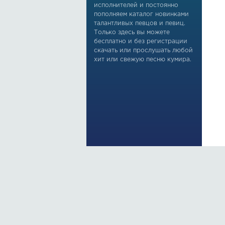
исполнителей и постоянно
пополняем каталог новинками
талантливых певцов и певиц.
Только здесь вы можете
бесплатно и без регистрации
скачать или прослушать любой
хит или свежую песню кумира.
По