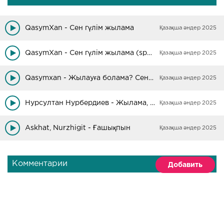
QasymXan - Сен гүлім жылама
Қазақша әндер 2025
QasymXan - Сен гүлім жылама (speed up)
Қазақша әндер 2025
Qasymxan - Жылауға болама? Сен гүлім жылама жылауға саған болама?
Қазақша әндер 2025
Нурсултан Нурбердиев - Жылама, жылама
Қазақша әндер 2025
Askhat, Nurzhigit - Ғашықпын
Қазақша әндер 2025
Комментарии
Добавить