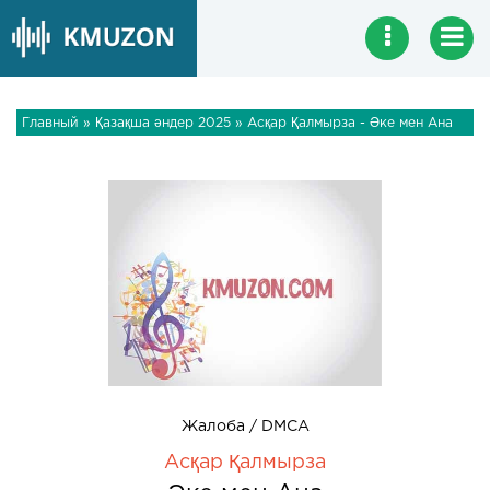
Главный
»
Қазақша әндер 2025
» Асқар Қалмырза - Әке мен Ана
Жалоба / DMCA
Асқар Қалмырза