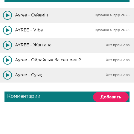
Ayree - Сүйемін
Қазақша әндер 2025
AYREE - Vibe
Қазақша әндер 2025
AYREE - Жан ана
Хит премьера
Ayree - Ойлайсың ба сен мені?
Хит премьера
Ayree - Суық
Хит премьера
Комментарии
Добавить