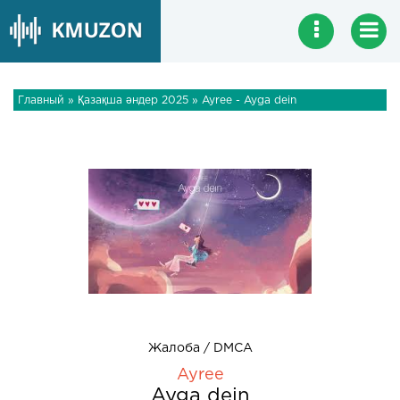
Главный
»
Қазақша әндер 2025
» Ayree - Ayga dein
Жалоба / DMCA
Ayree
Ayga dein