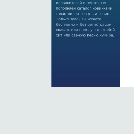
исполнителей и постоянно
пополняем каталог новинками
талантливых певцов и певиц.
Только здесь вы можете
бесплатно и без регистрации
скачать или прослушать любой
хит или свежую песню кумира.
По