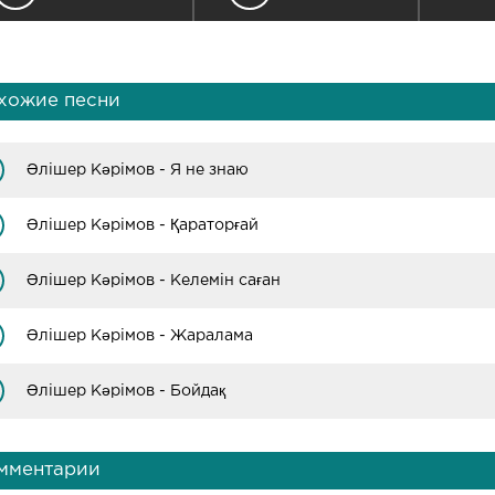
хожие песни
Әлішер Кәрімов - Я не знаю
Әлішер Кәрімов - Қараторғай
Әлішер Кәрімов - Келемін саған
Әлішер Кәрімов - Жаралама
Әлішер Кәрімов - Бойдақ
мментарии