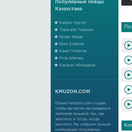
Популярные певцы
Казахстана
Кайрат Нуртас
По
Торегали Тореали
Ернар Айдар
Ерке Есмахан
Канат Умбетов
Роза Алкожа
Каракат Абильдина
KMUZON.COM
Проект kmuzon.com создан,
чтобы вы могли наслаждаться
любимой музыкой там, где
захотите, и тогда, когда
захотите. Мы собрали лучшие
Ко
композиции популярных