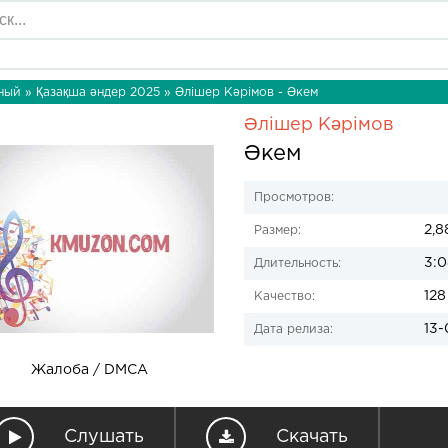
ный
»
Қазақша әндер 2025
» Әлішер Кәрімов - Әкем
Әлішер Кәрімов
Әкем
Просмотров:
2,8
Размер:
3:0
Длительность:
128
Качество:
13-
Дата релиза:
Жалоба / DMCA
Слушать
Скачать