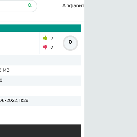
Алфавит
0
0
0
8 MB
8
06-2022, 11:29