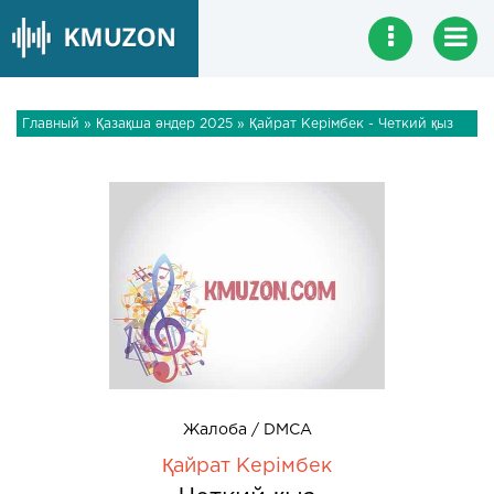
Главный
»
Қазақша әндер 2025
» Қайрат Керімбек - Четкий қыз
Жалоба / DMCA
Қайрат Керімбек