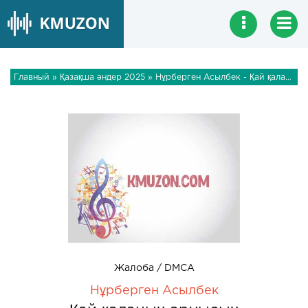
Главный
»
Қазақша әндер 2025
» Нұрберген Асылбек - Қай қаланың аруысың
Жалоба / DMCA
Нұрберген Асылбек