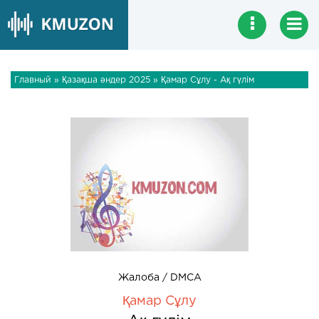
Главный
»
Қазақша әндер 2025
» Қамар Сұлу - Ақ гүлім
Жалоба / DMCA
Қамар Сұлу