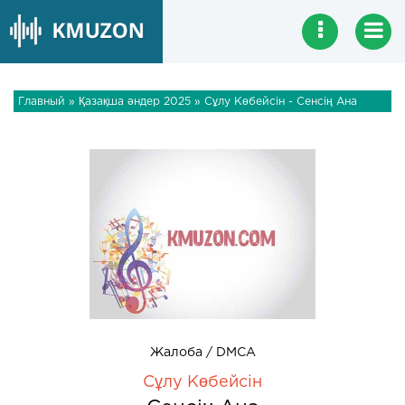
Главный
»
Қазақша әндер 2025
» Сұлу Көбейсін - Сенсің Ана
Жалоба / DMCA
Сұлу Көбейсін