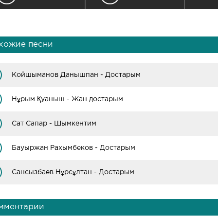
хожие песни
Койшыманов Данышпан - Достарым
Нұрым Қуаныш - Жан достарым
Сат Сапар - Шымкентим
Бауыржан Рахымбеков - Достарым
Сансызбаев Нұрсұлтан - Достарым
мментарии