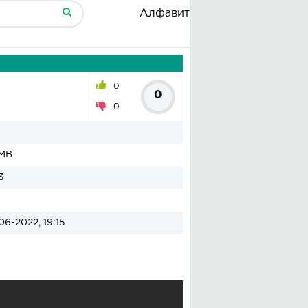
Алфавит
0
0
0
 MB
3
06-2022, 19:15