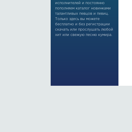
исполнителей и постоянно
пополняем каталог новинками
талантливых певцов и певиц.
Только здесь вы можете
бесплатно и без регистрации
скачать или прослушать любой
хит или свежую песню кумира.
По