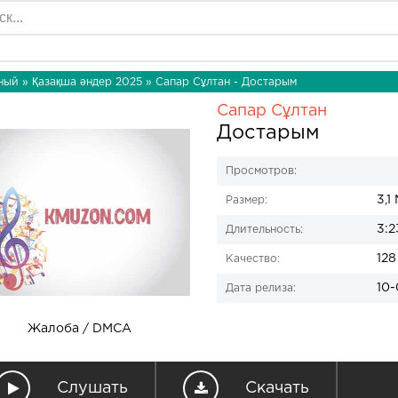
ный
»
Қазақша әндер 2025
» Сапар Сұлтан - Достарым
Сапар Сұлтан
Достарым
Просмотров:
3,1
Размер:
3:2
Длительность:
128
Качество:
10-
Дата релиза:
Жалоба / DMCA
Слушать
Скачать