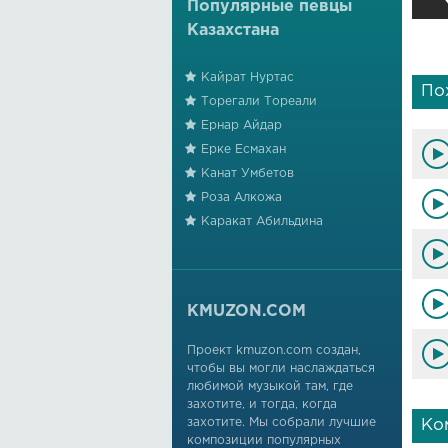
Популярные певцы
Казахстана
Кайрат Нуртас
По
Торегали Тореали
Ернар Айдар
Ерке Есмахан
Канат Умбетов
Роза Алкожа
Каракат Абильдина
KMUZON.COM
Проект kmuzon.com создан,
чтобы вы могли наслаждаться
любимой музыкой там, где
захотите, и тогда, когда
захотите. Мы собрали лучшие
Ко
композиции популярных