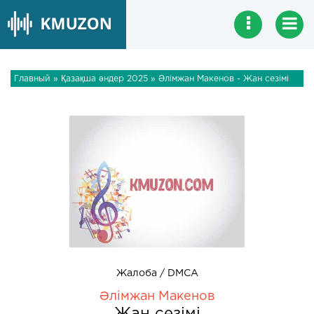
Главный
»
Қазақша әндер 2025
» Әлімжан Макенов - Жан сезімі
Жалоба / DMCA
Әлімжан Макенов