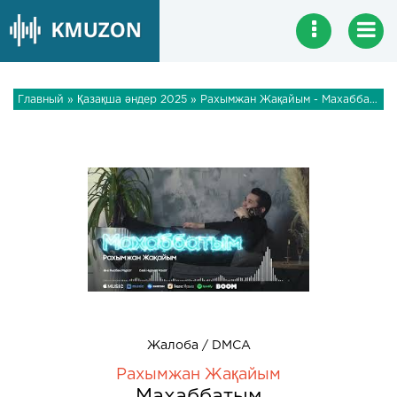
Главный
»
Қазақша әндер 2025
» Рахымжан Жақайым - Махаббатым
Жалоба / DMCA
Рахымжан Жақайым