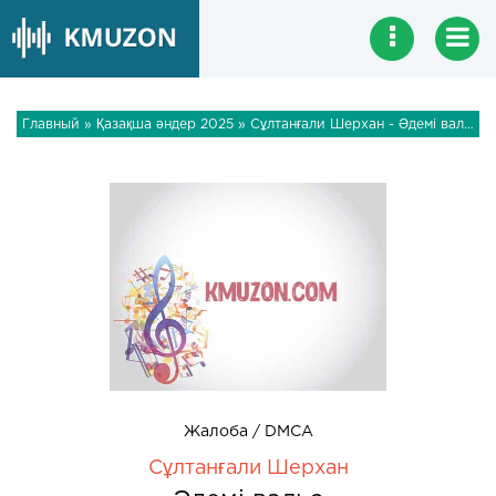
Главный
»
Қазақша әндер 2025
» Сұлтанғали Шерхан - Әдемі вальс
Жалоба / DMCA
Сұлтанғали Шерхан