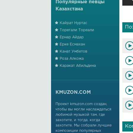
Популярные певцы
Казахстана
Кайрат Нуртас
По
Торегали Тореали
Ернар Айдар
Ерке Есмахан
Канат Умбетов
Роза Алкожа
Каракат Абильдина
KMUZON.COM
Проект kmuzon.com создан,
чтобы вы могли наслаждаться
любимой музыкой там, где
захотите, и тогда, когда
захотите. Мы собрали лучшие
Ко
композиции популярных