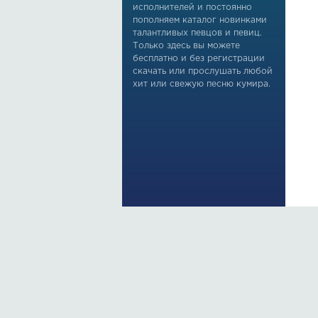
исполнителей и постоянно
пополняем каталог новинками
талантливых певцов и певиц.
Только здесь вы можете
бесплатно и без регистрации
скачать или прослушать любой
хит или свежую песню кумира.
По