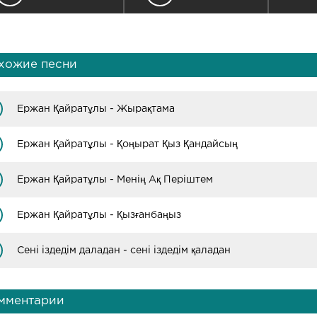
хожие песни
Ержан Қайратұлы - Жырақтама
Ержан Қайратұлы - Қоңырат Қыз Қандайсың
Ержан Қайратұлы - Менің Ақ Періштем
Ержан Қайратұлы - Қызғанбаңыз
Сені іздедім даладан - сені іздедім қаладан
мментарии