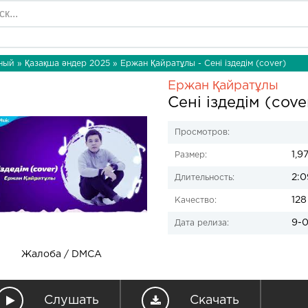
ный
»
Қазақша әндер 2025
» Ержан Қайратұлы - Сені іздедім (cover)
Ержан Қайратұлы
Сені іздедім (cove
Просмотров:
1,9
Размер:
2:0
Длительность:
128
Качество:
9-0
Дата релиза:
Жалоба / DMCA
Слушать
Скачать