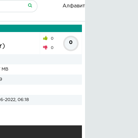
Алфавит
0
0
r)
0
7 MB
9
6-2022, 06:18