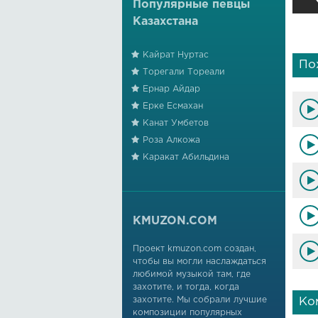
Популярные певцы
Казахстана
Кайрат Нуртас
По
Торегали Тореали
Ернар Айдар
Ерке Есмахан
Канат Умбетов
Роза Алкожа
Каракат Абильдина
KMUZON.COM
Проект kmuzon.com создан,
чтобы вы могли наслаждаться
любимой музыкой там, где
захотите, и тогда, когда
захотите. Мы собрали лучшие
Ко
композиции популярных