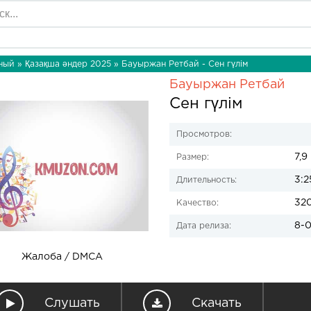
ный
»
Қазақша әндер 2025
» Бауыржан Ретбай - Сен гүлім
Бауыржан Ретбай
Сен гүлім
Просмотров:
7,9
Размер:
3:2
Длительность:
32
Качество:
8-0
Дата релиза:
Жалоба / DMCA
Слушать
Скачать