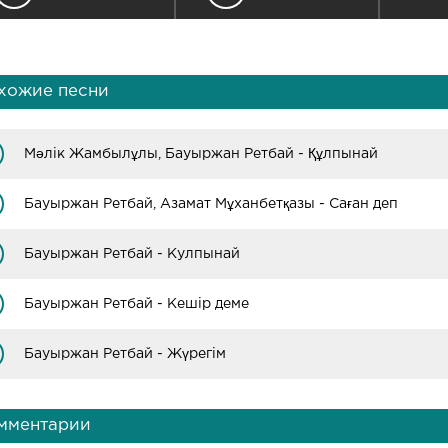
хожие песни
Мәлік Жамбылұлы, Бауыржан Ретбай - Құлпынай
Бауыржан Ретбай, Азамат Мұханбетқазы - Саған деп
Бауыржан Ретбай - Кулпынай
Бауыржан Ретбай - Кешір деме
Бауыржан Ретбай - Жүрегім
мментарии