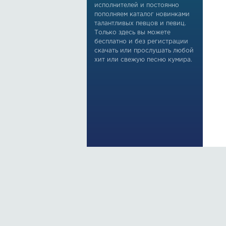
исполнителей и постоянно
пополняем каталог новинками
талантливых певцов и певиц.
Только здесь вы можете
бесплатно и без регистрации
скачать или прослушать любой
хит или свежую песню кумира.
По