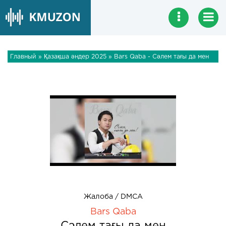
Главный
»
Қазақша әндер 2025
» Bars Qaba - Сәлем тағы да мен
Жалоба / DMCA
Bars Qaba