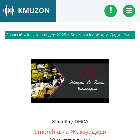
Главный
»
Қазақша әндер 2025
» Smerch a.k.a Жақау, Диди - Ұмытпадым
Жалоба / DMCA
Smerch a.k.a Жақау, Диди