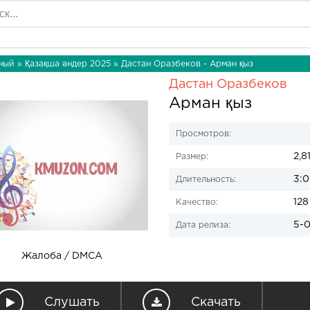
ный
»
Қазақша әндер 2025
» Дастан Оразбеков - Арман қыз
Дастан Оразбеков
Арман қыз
Просмотров:
2,8
Размер:
3:0
Длительность:
128
Качество:
5-0
Дата релиза:
Жалоба / DMCA
Слушать
Скачать