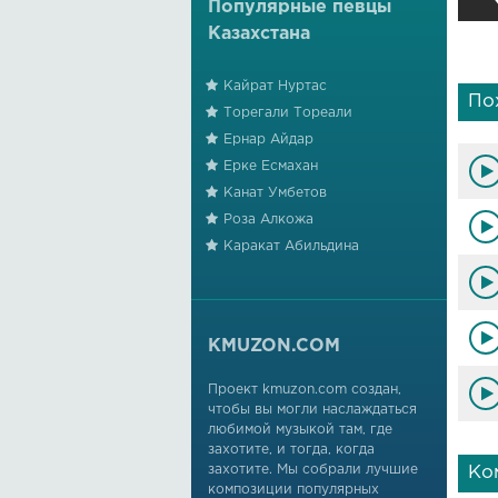
Популярные певцы
Казахстана
Кайрат Нуртас
По
Торегали Тореали
Ернар Айдар
Ерке Есмахан
Канат Умбетов
Роза Алкожа
Каракат Абильдина
KMUZON.COM
Проект kmuzon.com создан,
чтобы вы могли наслаждаться
любимой музыкой там, где
захотите, и тогда, когда
захотите. Мы собрали лучшие
Ко
композиции популярных