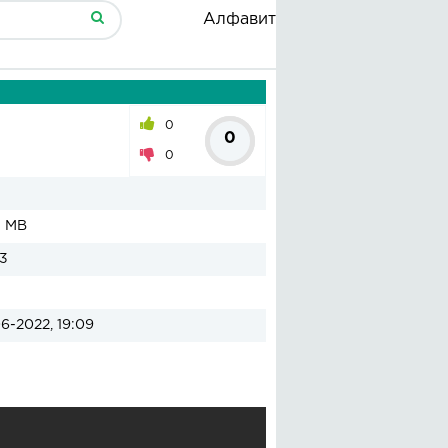
Алфавит
0
0
0
1 MB
3
6-2022, 19:09