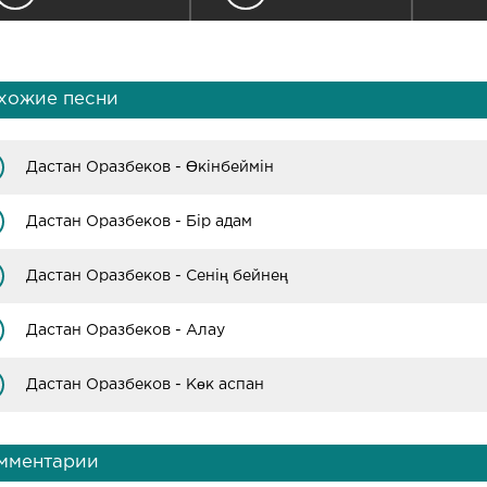
хожие песни
Дастан Оразбеков - Өкінбеймін
Дастан Оразбеков - Бір адам
Дастан Оразбеков - Сенің бейнең
Дастан Оразбеков - Алау
Дастан Оразбеков - Көк аспан
мментарии