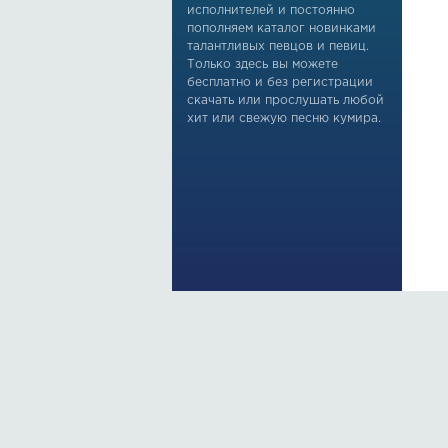
исполнителей и постоянно
пополняем каталог новинками
талантливых певцов и певиц.
Только здесь вы можете
бесплатно и без регистрации
скачать или прослушать любой
хит или свежую песню кумира.
По