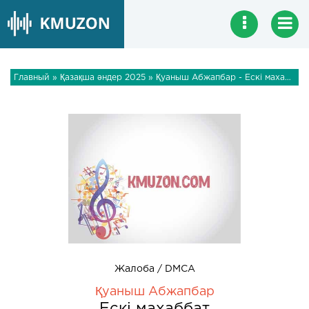
Главный
»
Қазақша әндер 2025
» Қуаныш Абжапбар - Ескі махаббат
Жалоба / DMCA
Қуаныш Абжапбар