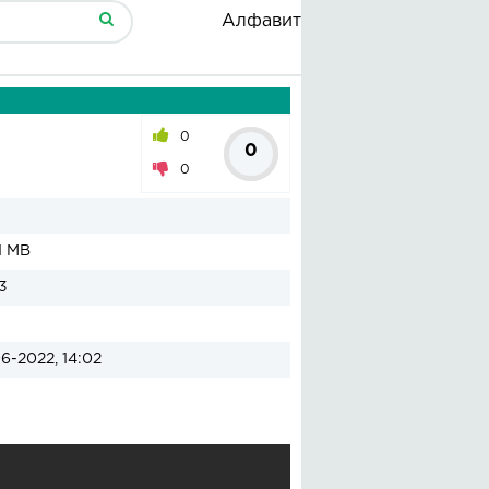
Алфавит
0
0
0
1 MB
3
6-2022, 14:02