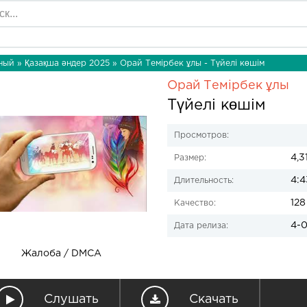
ный
»
Қазақша әндер 2025
» Орай Темірбек ұлы - Түйелі көшім
Орай Темірбек ұлы
Түйелі көшім
Просмотров:
4,3
Размер:
4:4
Длительность:
128
Качество:
4-0
Дата релиза:
Жалоба / DMCA
Слушать
Скачать