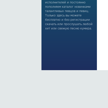
исполнителей и постоянно
пополняем каталог новинками
талантливых певцов и певиц.
Только здесь вы можете
бесплатно и без регистрации
скачать или прослушать любой
хит или свежую песню кумира.
По