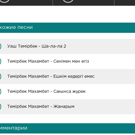
хожие песни
Уаш Темірбек - Ша-ла-ла 2
Темірбек Махамбет - Сенімен мен егіз
Темірбек Махамбет - Ешкім кедергі емес
Темірбек Махамбет - Сағынса жүрек
Темірбек Махамбет - Жанарым
мментарии