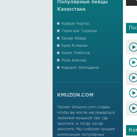
Популярные певцы
Казахстана
Кайрат Нуртас
По
Торегали Тореали
Ернар Айдар
Ерке Есмахан
Канат Умбетов
Роза Алкожа
Каракат Абильдина
KMUZON.COM
Проект kmuzon.com создан,
чтобы вы могли наслаждаться
любимой музыкой там, где
захотите, и тогда, когда
захотите. Мы собрали лучшие
Ко
композиции популярных