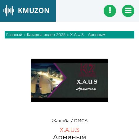
Главный
»
Қазақша әндер 2025
» X.A.U.S - Арманым
Жалоба / DMCA
X.A.U.S
Арманым