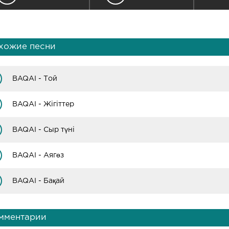
хожие песни
BAQAI - Той
BAQAI - Жігіттер
BAQAI - Сыр түні
BAQAI - Аягөз
BAQAI - Бақай
мментарии