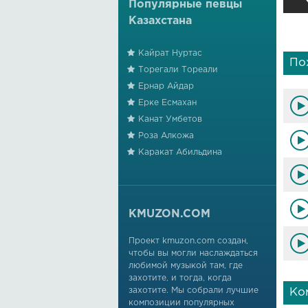
Популярные певцы
Казахстана
Кайрат Нуртас
По
Торегали Тореали
Ернар Айдар
Ерке Есмахан
Канат Умбетов
Роза Алкожа
Каракат Абильдина
KMUZON.COM
Проект kmuzon.com создан,
чтобы вы могли наслаждаться
любимой музыкой там, где
захотите, и тогда, когда
захотите. Мы собрали лучшие
Ко
композиции популярных