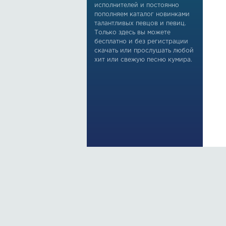
исполнителей и постоянно
пополняем каталог новинками
талантливых певцов и певиц.
Только здесь вы можете
бесплатно и без регистрации
скачать или прослушать любой
хит или свежую песню кумира.
По