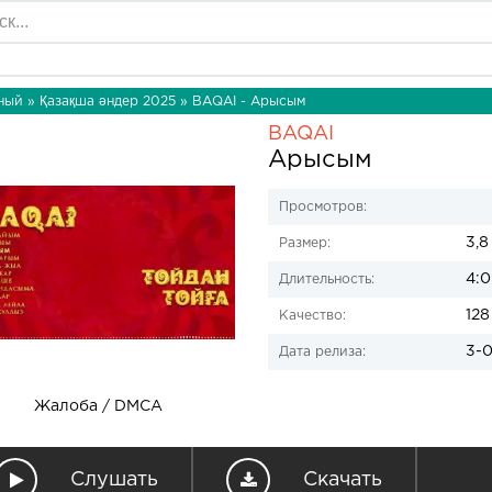
ный
»
Қазақша әндер 2025
» BAQAI - Арысым
BAQAI
Арысым
Просмотров:
3,8
Размер:
4:0
Длительность:
128
Качество:
3-0
Дата релиза:
Жалоба / DMCA
Слушать
Скачать