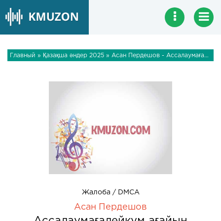
Главный
»
Қазақша әндер 2025
» Асан Пердешов - Ассалаумағалейкум ағайын
Жалоба / DMCA
Асан Пердешов