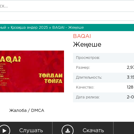
ный
»
Қазақша әндер 2025
» BAQAI - Жеңеше
BAQAI
Жеңеше
Просмотров:
2,9
Размер:
3:1
Длительность:
128
Качество:
2-0
Дата релиза:
Жалоба / DMCA
Слушать
Скачать