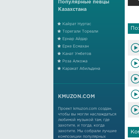
Популярные певцы
Казахстана
Кайрат Нуртас
По
Торегали Тореали
Ернар Айдар
Ерке Есмахан
Канат Умбетов
Роза Алкожа
Каракат Абильдина
KMUZON.COM
Проект kmuzon.com создан,
чтобы вы могли наслаждаться
любимой музыкой там, где
захотите, и тогда, когда
захотите. Мы собрали лучшие
Ко
композиции популярных