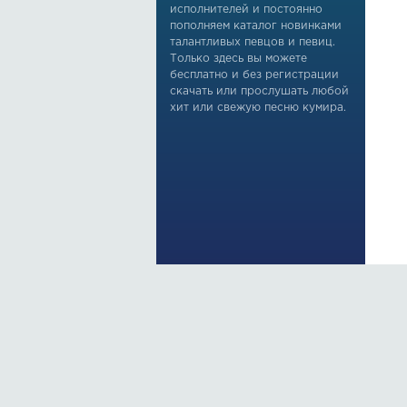
исполнителей и постоянно
пополняем каталог новинками
талантливых певцов и певиц.
Только здесь вы можете
бесплатно и без регистрации
скачать или прослушать любой
хит или свежую песню кумира.
По