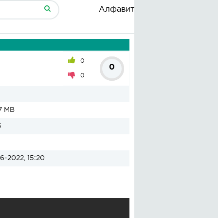
Алфавит
0
0
0
7 MB
5
6-2022, 15:20