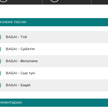
хожие песни
BAQAI - Той
BAQAI - Сүйіктім
BAQAI - Өкпелеме
BAQAI - Сыр түні
BAQAI - Бақай
мментарии