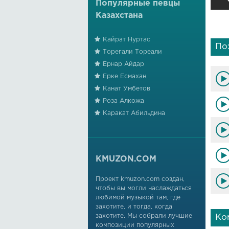
Популярные певцы
Казахстана
Кайрат Нуртас
По
Торегали Тореали
Ернар Айдар
Ерке Есмахан
Канат Умбетов
Роза Алкожа
Каракат Абильдина
KMUZON.COM
Проект kmuzon.com создан,
чтобы вы могли наслаждаться
любимой музыкой там, где
захотите, и тогда, когда
захотите. Мы собрали лучшие
Ко
композиции популярных