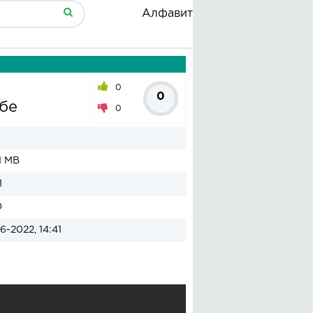
Алфавит
0
0
бе
0
1 MB
1
0
6-2022, 14:41