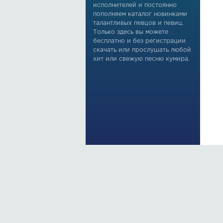
исполнителей и постоянно
пополняем каталог новинками
талантливых певцов и певиц.
Только здесь вы можете
бесплатно и без регистрации
скачать или прослушать любой
хит или свежую песню кумира.
По