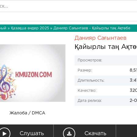
ный
»
Қазақша әндер 2025
» Данияр Сағынтаев - Қайырлы таң Ақтөбе
Данияр Сағынтаев
Қайырлы таң Ақтө
Просмотров:
8,5
Размер:
3:4
Длительность:
32
Качество:
2-0
Дата релиза:
Жалоба / DMCA
Слушать
Скачать