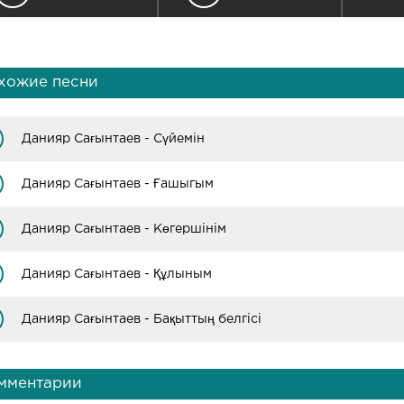
хожие песни
Данияр Сағынтаев - Сүйемін
Данияр Сағынтаев - Ғашыгым
Данияр Сағынтаев - Көгершінім
Данияр Сағынтаев - Құлыным
Данияр Сағынтаев - Бақыттың белгісі
мментарии