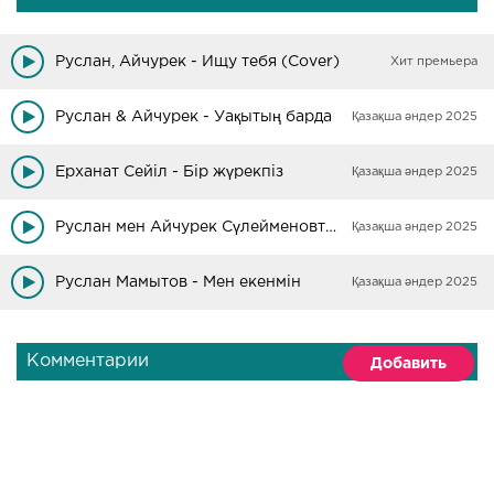
Руслан, Айчурек - Ищу тебя (Cover)
Хит премьера
Руслан & Айчурек - Уақытың барда
Қазақша әндер 2025
Ерханат Сейіл - Бір жүрекпіз
Қазақша әндер 2025
Руслан мен Айчурек Сүлейменовтер - Мен сені баладым
Қазақша әндер 2025
Руслан Мамытов - Мен екенмін
Қазақша әндер 2025
Комментарии
Добавить