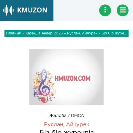
Главный
»
Қазақша әндер 2025
» Руслан, Айчурек - Біз бір жүрекпіз
Жалоба / DMCA
Руслан, Айчурек