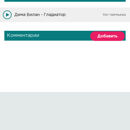
Дима Билан - Гладиатор
Хит премьера
Комментарии
Добавить
Правообладателям
О сайте
По всем вопросам пишите на:
kmuzoncom@mail.ru