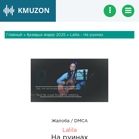
Главный
»
Қазақша әндер 2025
» Lalila - На руинах
Жалоба / DMCA
Lalila
На руинах