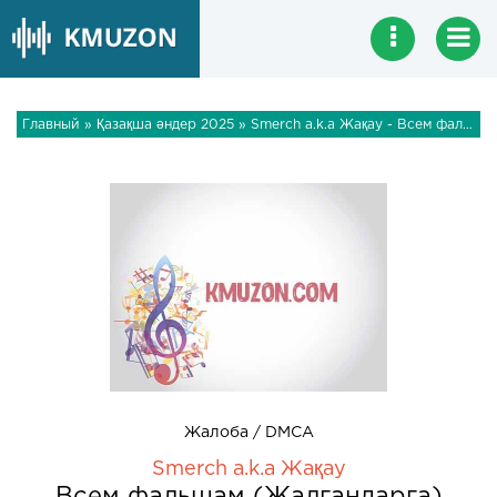
Главный
»
Қазақша әндер 2025
» Smerch a.k.a Жақау - Всем фальшам (Жалгандарга)
Жалоба / DMCA
Smerch a.k.a Жақау