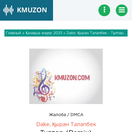
Главный
»
Қазақша әндер 2025
» Dake, Қыран Талапбек - Тұлпар (Remix)
Жалоба / DMCA
Dake, Қыран Талапбек