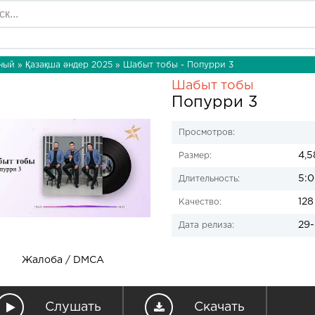
ный
»
Қазақша әндер 2025
» Шабыт тобы - Попурри 3
Шабыт тобы
Попурри 3
Просмотров:
4,5
Размер:
5:
Длительность:
128
Качество:
29-
Дата релиза:
Жалоба / DMCA
Слушать
Скачать