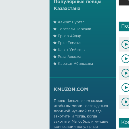
Популярные певцы
Казахстана
Кайрат Нуртас
По
Торегали Тореали
Ернар Айдар
Ерке Есмахан
Канат Умбетов
Роза Алкожа
Каракат Абильдина
KMUZON.COM
Проект kmuzon.com создан,
чтобы вы могли наслаждаться
любимой музыкой там, где
захотите, и тогда, когда
захотите. Мы собрали лучшие
Ко
композиции популярных