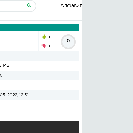
Алфавит
0
0
0
8 MB
00
05-2022, 12:31