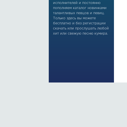
исполнителей и постоянно
пополняем каталог новинками
талантливых певцов и певиц.
Только здесь вы можете
бесплатно и без регистрации
скачать или прослушать любой
хит или свежую песню кумира.
По