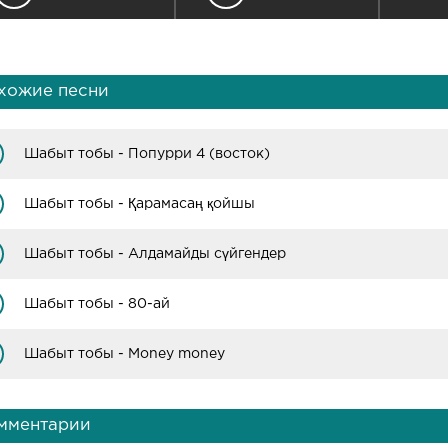
хожие песни
Шабыт тобы - Попурри 4 (восток)
Шабыт тобы - Қарамасаң қойшы
Шабыт тобы - Алдамайды сүйгендер
Шабыт тобы - 80-ай
Шабыт тобы - Money money
мментарии