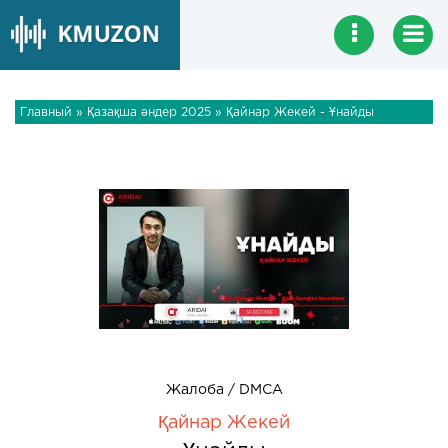
Главный
»
Қазақша әндер 2025
» Қайнар Жекей - Ұнайды
Жалоба / DMCA
Қайнар Жекей