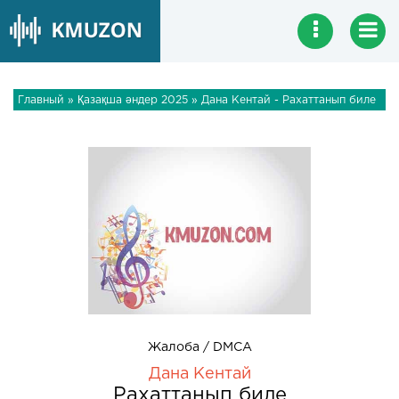
Главный
»
Қазақша әндер 2025
» Дана Кентай - Рахаттанып биле
Жалоба / DMCA
Дана Кентай
Рахаттанып биле