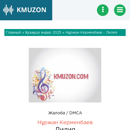
Главный
»
Қазақша әндер 2025
» Нұржан Керменбаев - Лилия
Жалоба / DMCA
Нұржан Керменбаев