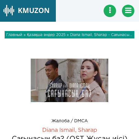
Главный
»
Қазақша әндер 2025
» Diana Ismail, Sharap - Сағынасың ба? (OST Жусан иісі)
Жалоба / DMCA
Diana Ismail, Sharap