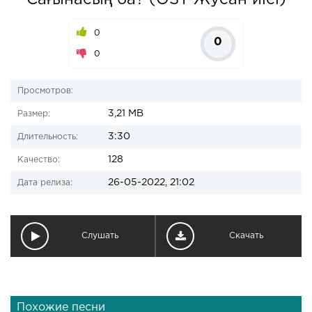
Сағынасың ба? (OST Жусан иісі)
0
0
0
Просмотров:
3,21 MB
Размер:
3:30
Длительность:
128
Качество:
26-05-2022, 21:02
Дата релиза:
Слушать
Скачать
Похожие песни