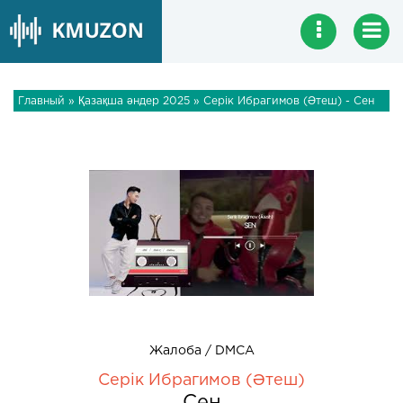
Главный
»
Қазақша әндер 2025
» Серік Ибрагимов (Әтеш) - Сен
Жалоба / DMCA
Серік Ибрагимов (Әтеш)