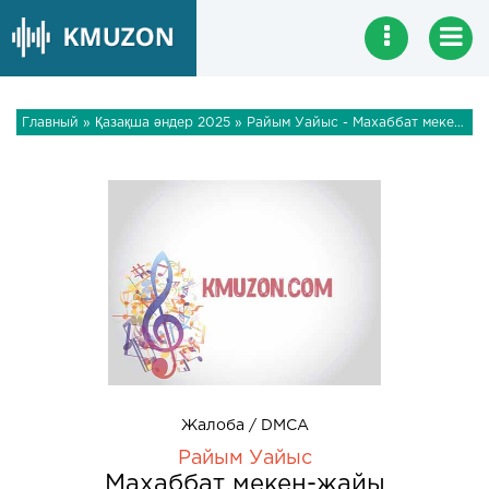
Главный
»
Қазақша әндер 2025
» Райым Уайыс - Махаббат мекен-жайы
Жалоба / DMCA
Райым Уайыс
Махаббат мекен-жайы