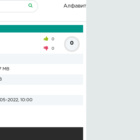
Алфавит
0
0
0
7 MB
8
05-2022, 10:00