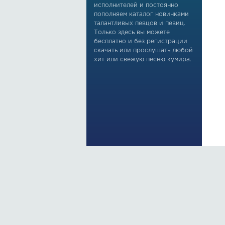
исполнителей и постоянно
пополняем каталог новинками
талантливых певцов и певиц.
Только здесь вы можете
бесплатно и без регистрации
скачать или прослушать любой
хит или свежую песню кумира.
По