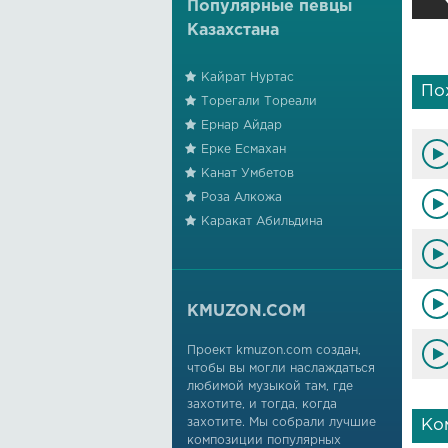
Популярные певцы
Казахстана
Кайрат Нуртас
По
Торегали Тореали
Ернар Айдар
Ерке Есмахан
Канат Умбетов
Роза Алкожа
Каракат Абильдина
KMUZON.COM
Проект kmuzon.com создан,
чтобы вы могли наслаждаться
любимой музыкой там, где
захотите, и тогда, когда
захотите. Мы собрали лучшие
Ко
композиции популярных