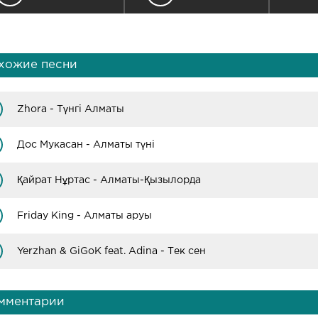
хожие песни
Zhora - Түнгі Алматы
Дос Мукасан - Алматы түні
Қайрат Нұртас - Алматы-Қызылорда
Friday King - Алматы аруы
Yerzhan & GiGoK feat. Adina - Тек сен
мментарии