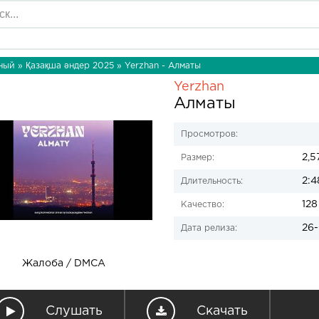
ный
»
Қазақша әндер 2025
» Yerzhan - Алматы
Yerzhan
Алматы
Просмотров:
2,5
Размер:
2:4
Длительность:
128
Качество:
26-
Дата релиза:
Жалоба / DMCA
Слушать
Скачать