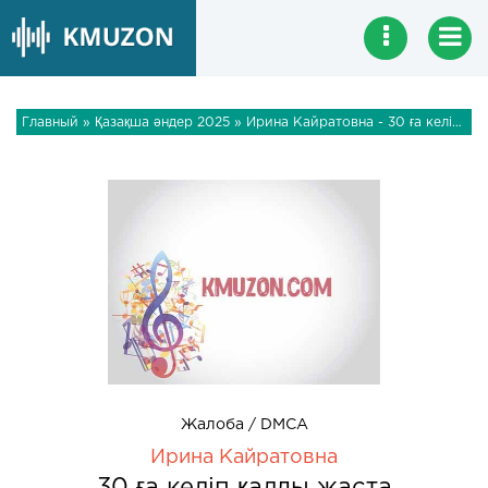
Главный
»
Қазақша әндер 2025
» Ирина Кайратовна - 30 ға келіп қалды жаста
Жалоба / DMCA
Ирина Кайратовна